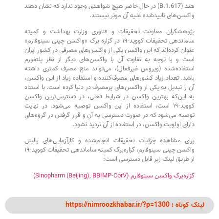
هند (B.1.617) در حال حاضر هیچ شواهدی وجود ندارد که نشان دهند
واکسن‌های تاییدشده علیه آن موثر نیستند.
پژوهشگران معاونت تحقیقات و فناوری وزارت بهداشت و کمیته
ساماندهی تحقیقات کووید-۱۹ در گزاره برگ «واکسن چینی سینوفارم»
عنوان کرده‌اند که این واکسن یکی از واکسن‌های مصرفی در کشور ایران
است و با توجه به تفاوت آن با واکسن‌های دیگر از نظر پلتفورم
استفاده‌شده (ویروس غیرفعال)، می‌تواند منع مصرف کم‌تری داشته
باشد. تعداد زیاد کشورهای مصرف‌کننده و استفاده زیاد از این واکسن،
آن را تبدیل به یکی از واکسن‌های پرمصرف در دنیا کرده است. با استناد
به این‌که بهترین واکسن در شرایط فعلی، در دسترس‌ترین واکسن
کووید-۱۹ است، استفاده از این واکسن توصیه می‌شود. در نهایت
توصیه می‌شود که در صورت دسترسی به آن و قرار گرفتن در گروه‌های
دارای اولویت واکسن، در استفاده از آن تردید نشود.
برای مشاهده جزئیات تحقیقات انجام‌شده و کارآزمایی‌های بالینی
واکسن چینی سینوفارم، گزاره‌برگ کمیته ساماندهی تحقیقات کووید-۱۹
از طریق لینک زیر قابل دسترسی است:
گزاره‌برگ واکسن سینوفارم (Sinopharm (Beijing), BBIMP-CorV)
لینک کوتاه : https://nimroozkhabar.ir/?p=1300