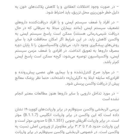
– در صورت وجود اختلالات انعقادی و یا کاهش پلاکت‌های خون به
دلیل خطر خون‌ریزی محل تزریق، باید احتیاط شود.
– در افراد با ضعف سیستم ایمنی و یا افراد دریافت‌کننده داروهای
تضعیف سیستم ایمنی (مانند بیماران مبتلا به سرطانی که در حال
دریافت شیمی‌درمانی هستند) ممکن است پاسخ سیستم ایمنی به
واکسن کاهش یابد. در این شرایط اگر امکان محافظت فرد با سایر
روش‌های پیشگیری وجود دارد، می‌توان واکسیناسیون را تا پایان دوره
مصرف داروها به تعویق انداخت. در افرادی با ضعف مزمن سیستم
ایمنی، واکسیناسیون توصیه می‌شود، گرچه ممکن است پاسخ ایمنی
کم‌تر باشد.
– در موارد صرع کنترل‌نشده و یا بیماری های عصبی پیش‌رونده و
افرادی‌که سابقه ابتلا به «گیلن‌باره» داشته‌اند، حتما نظر پزشک معالج
پیش از دریافت واکسن پرسش شود.
– در مورد تداخل دارویی با سایر داروها هنوز مطالعات معتبر انجام
نشده است
بررسی اثربخشی واکسن سینوفارم در برابر واریانت‌های کووید-۱۹ نشان
داده است که این واکسن در برابر واریانت انگلیس (B.1.1.7) موثر
است. در برابر واریانت آفریقای جنوبی (B.1.351) تا حدودی موثر است و
این واریانت حدود ۲.۵ تا ۳.۳ برابر مقاوم‌تر از ویروس اصلی نسبت به
واکسن است. در خصوص اثربخشی واکسن سینوفارم در برابر واریانت