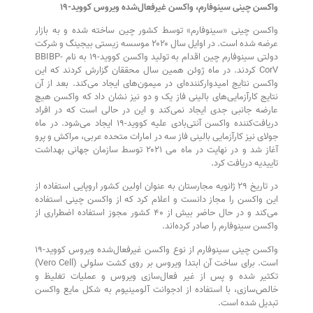
واکسن چینی سینوفارم، واکسن غیرفعال‌شده ویروس کووید-۱۹
واکسن چینی «سینوفارم» توسط کشور چین ساخته شده و به بازار
عرضه شده است. در اوایل سال ۲۰۲۰ موسسه زیستی بیجینگ و شرکت
دولتی سینوفارم چین اقدام به تولید واکسن کووید-۱۹ به نام BBIBP-
CorV کردند. در ماه ژوئن همین سال محققان گزارش کردند که این
واکسن نتایج امیدوارکننده‌ای در میمون‌های ایجاد می‌کند. بعد از آن
نتایج کارآزمایی‌های بالینی فاز یک و دو نیز نشان داد که واکسن هیچ
عارضه جانبی جدی ایجاد نمی‌کند و این در حالی است که در افراد
دریافت‌کننده واکسن آنتی‌بادی علیه کووید-۱۹ ایجاد می‌شود. در ماه
جولای نیز کارآزمایی بالینی فاز سه در امارات متحده عربی، مراکش و پرو
آغاز شد و در نهایت در ماه می ۲۰۲۱ توسط سازمان جهانی بهداشت
تاییدیه دریافت کرد.
در تاریخ ۲۹ ژانویه مجارستان به عنوان اولین کشور اروپایی استفاده از
این واکسن را مجاز دانست و اعلام کرد که از واکسن چینی استفاده
می‌کند و در حال حاضر بیش از ۴۰ کشور مجوز استفاده اضطراری از
واکسن سینوفارم را صادر کرده‌اند.
واکسن چینی سینوفارم از نوع واکسن غیرفعال‌شده ویروس کووید-۱۹
است. برای ساخت آن ابتدا ویروس بر روی کشت سلولی (Vero Cell)
تکثیر شده و پس از غیر فعال‌سازی ویروس و عملیات تغلیظ و
خالص‌سازی، با استفاده از ادجوانت آلومینیوم به شکل مایع واکسن
تبدیل شده است.