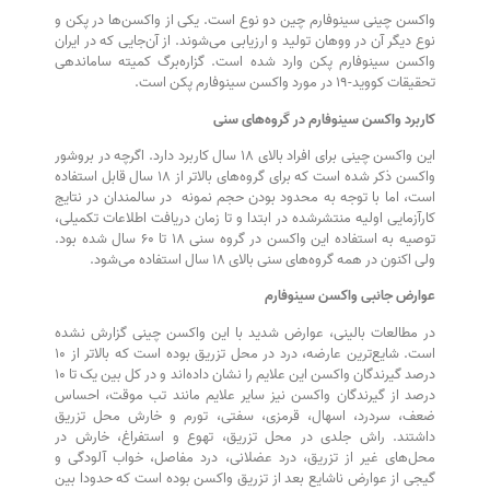
واکسن چینی سینوفارم چین دو نوع است. یکی از واکسن‌ها در پکن و
نوع دیگر آن در ووهان تولید و ارزیابی می‌شوند. از آن‌جایی که در ایران
واکسن سینوفارم پکن وارد شده است. گزاره‌برگ کمیته ساماندهی
تحقیقات کووید-۱۹ در مورد واکسن سینوفارم پکن است.
کاربرد واکسن سینوفارم در گروه‌های سنی
این واکسن چینی برای افراد بالای ۱۸ سال کاربرد دارد. اگرچه در بروشور
واکسن ذکر شده است که برای گروه‌های بالاتر از ۱۸ سال قابل استفاده
است، اما با توجه به محدود بودن حجم نمونه در سالمندان در نتایج
کارآزمایی اولیه منتشرشده در ابتدا و تا زمان دریافت اطلاعات تکمیلی،
توصیه به استفاده این واکسن در گروه سنی ۱۸ تا ۶۰ سال شده بود.
ولی اکنون در همه گروه‌های سنی بالای ۱۸ سال استفاده می‌شود.
عوارض جانبی واکسن سینوفارم
در مطالعات بالینی، عوارض شدید با این واکسن چینی گزارش نشده
است. شایع‌ترین عارضه، درد در محل تزریق بوده است که بالاتر از ۱۰
درصد گیرندگان واکسن این علایم را نشان داده‌اند و در کل بین یک تا ۱۰
درصد از گیرندگان واکسن نیز سایر علایم مانند تب موقت، احساس
ضعف، سردرد، اسهال، قرمزی، سفتی، تورم و خارش محل تزریق
داشتند. راش جلدی در محل تزریق، تهوع و استفراغ، خارش در
محل‌های غیر از تزریق، درد عضلانی، درد مفاصل، خواب آلودگی و
گیجی از عوارض ناشایع بعد از تزریق واکسن بوده است که حدودا بین