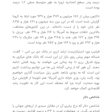
درصد ودر سطح اتحادیه اروپا به طور متوسط منفی ۱.۲ درصد
بوده است.
تاکنون بیش از ۱۷۸ میلیون و ۳۸۹ هزار و ۹۴۹ مورد ابتلا به کرونا
گزارش شده است که در این بین سه میلیون و ۸۶۱ هزار و ۸۳۵
نفر جان خود را از دست داده‌اند. در بین کشورهای مختلف،
بالاترین تلفات مربوط به آمریکا با ۶۱۶ هزار و ۴۹۱ نفر، برزیل با
۴۹۶ هزار و ۱۷۲ نفر، هند با ۳۸۵ هزار و ۱۱۹ نفر، مکزیک با ۲۳۰
هزار و ۷۹۲ نفر و پرو با ۱۸۹ هزار و ۷۵۷ نفر بوده است.
فیلیپ وی- استراتژیست ارشد ارزی در بانک دی بی اس – گفت:
مساله مهم پیش روی بازار ارز این است که بانک های مرکزی به
ویژه فدرال رزرو تا چه زمانی می خواهند به رویه فعلی ادامه
دهند. آن طور که از برخی گمانه زنی ها می توانیم برداشت کنیم
این است که به زودی شاهد تغییر ریل سیاست گذاری خواهیم
بود. ژانت یلن- وزیر خزانه داری آمریکا- هم تلویحا از افزایش نرخ
بهره حمایت کرده چرا که معتقد است این کار به تقویت رشد
اقتصادی کمک خواهد کرد.
شاخص دلار
شاخص دلار که نرخ برابری آن در مقابل سبدی از ارزهای جهانی را
اندازه می‌گیرد، در معاملات امروز با ۰.۳۴ درصد افزایش نسبت به