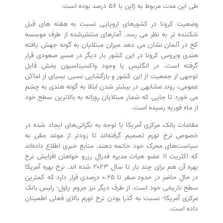
طی این مدت مربوط به ژاپن با ۵۶ درصد بوده است.
وضعیت کرونا در کشورهای اروپایی نسبت به هفته های قبل
شکننده تر به نظر می رسد. آمارهای منتشرشده از طرف موسسه
کخ در آلمان نشان می دهد میزان مبتلایان به گونه جهش یافته
هندی ویروس کرونا در این کشور بار دیگر در مسیر صعودی قرار
گرفته است. در انگلیس با وجود واکسیناسیون بخش قابل
توجهی از جمعیت از این کشور و بازگشایی نسبی بسیای از اماکن
عمومی، روند مشابهی در بیشتر شدن ابتلا به گونه هندی به چشم
می خورد تا جایی که شمار مبتلایان روزانه به بالاترین سطح خود
از ماه فوریه رسیده است.
مقامات بانک مرکزی آمریکا با توجه به نگرانی‌های ایجاد شده در
خصوص نرخ تورم تصمیم گرفته‌اند تا زودتر از موعد مقرر به
سیاست‌های محرک خود خاتمه دهند. منابع خبری اطلاع داده‌اند
که اکثریت ۱۱ عضو هیات مدیره فدرال رزرو خواهان افزایش نرخ
بهره آن هم برای چند بار تا سال ۲۰۲۳ شده اند. نرخ بهره آمریکا
در حال حاضر در حدود صفر تا ۰.۲۵ درصدی قرار دارد که کمترین
سطح تاریخی خود است. از طرف دیگر نیز جروم پاول- رئیس بانک
مرکزی آمریکا- نسبت به گذرا بودن نرخ تورم بالای فعلی اطمینان
داده است.