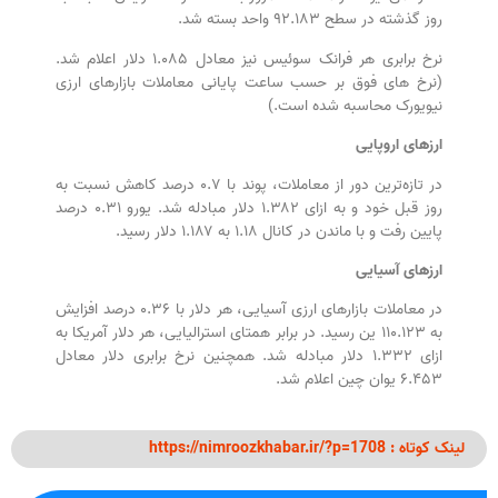
روز گذشته در سطح ۹۲.۱۸۳ واحد بسته شد.
نرخ برابری هر فرانک سوئیس نیز معادل ۱.۰۸۵ دلار اعلام شد.
(نرخ های فوق بر حسب ساعت پایانی معاملات بازارهای ارزی
نیویورک محاسبه شده است.)
ارزهای اروپایی
در تازه‌ترین دور از معاملات، پوند با ۰.۷ درصد کاهش نسبت به
روز قبل خود و به ازای ۱.۳۸۲ دلار مبادله شد. یورو ۰.۳۱ درصد
پایین رفت و با ماندن در کانال ۱.۱۸ به ۱.۱۸۷ دلار رسید.
ارزهای آسیایی
در معاملات بازارهای ارزی آسیایی، هر دلار با ۰.۳۶ درصد افزایش
به ۱۱۰.۱۲۳ ین رسید. در برابر همتای استرالیایی، هر دلار آمریکا به
ازای ۱.۳۳۲ دلار مبادله شد. همچنین نرخ برابری دلار معادل
۶.۴۵۳ یوان چین اعلام شد.
لینک کوتاه : https://nimroozkhabar.ir/?p=1708