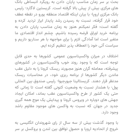
بحث بر سر زمان مناسب پایان دادن به رویکرد انبساطی بانک
های مرکزی بیش از پیش بالا گرفته است. کریستین لاگارد- رئیس
بانک مرکزی اروپا- با بیان اینکه اقتصاد منطقه یورو در نقطه عطف
خود قرار گرفته، نسبت به رسیدن رشد پایدار ابراز تردید کرده و
گفته است: فکر نمیکنم هنوز به زمان مناسب پایان دادن به
برنامه خرید اوراق قرضه رسیده باشیم. چشم انداز اقتصادی ما
متغیر است اما آمادگی لازم را برای مواجهه با هر سناریو داریم و
سیاست آتی خود را انعطاف پذیر تنظیم کرده ایم.
اختلاف در میزان واکسیناسیون عمومی کشورها به حدی قابل
توجه است که با وجود روند خوب واکسیناسیون در کشورهای
پیشرفته، معامله گران هنوز مجبورند ریسک کرونا را به دلیل عقب
ماندن دیگر کشورها از برنامه ریزی خود، در محاسبات ریسک
مدنظر قرار دهند. کریستالینا جیورجیوا- رئیس صندوق بین المللی
پول- با هشدار نسبت به وضعیت کنونی گفته است تا زمانی که
حتی یک کشور از طرح واکسیناسیون عقب بماند، امکان ایجاد
جهش های دوباره در ویروس کرونا و پیدایش یک موج همه گیری
جدید در جهان که نسبت به واکسن های موجود مقاوم باشد
وجود دارد.
با وجود گذشت بیش از سه سال از رای شهروندان انگلیسی به
خروج از اتحادیه اروپا و حصول توافق بین لندن و بروکسل بر سر