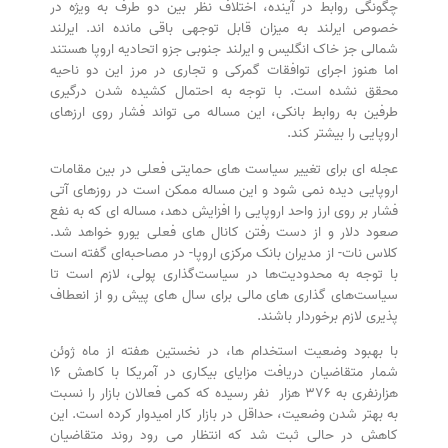
چگونگی روابط در آینده، اختلاف نظر بین دو طرف به ویژه در
خصوص ایرلند به میزان قابل توجهی باقی مانده اند. ایرلند
شمالی جز خاک انگلیس و ایرلند جنوبی جزو اتحادیه اروپا هستند
اما هنوز اجرای توافقات گمرکی و تجاری در مرز این دو ناحیه
محقق نشده است. با توجه به احتمال کشیده شدن درگیری
طرفین به روابط بانکی، این مساله می تواند فشار روی ارزهای
اروپایی را بیشتر کند.
عجله ای برای تغییر سیاست های حمایتی فعلی در بین مقامات
اروپایی دیده نمی شود و این مساله ممکن است در روزهای آتی
فشار بر روی ارز واحد اروپایی را افزایش دهد، مساله ای که به نفع
صعود دلار و از دست رفتن کانال های فعلی یورو خواهد شد.
کلاس نات- از مدیران بانک مرکزی اروپا- در مصاحبه‌ای گفته است
با توجه به محدودیت‌ها در سیاست‌گذاری پولی، لازم است تا
سیاست‌های گذاری های مالی برای سال های پیش رو از انعطاف
پذیری لازم برخوردار باشند.
با بهبود وضعیت استخدام ها، در نخستین هفته از ماه ژوئن
شمار متقاضیان دریافت مزایای بیکاری در آمریکا با کاهش ۱۶
هزارنفری به ۳۷۶ هزار نفر رسیده که کمی فعالان بازار را نسبت
به بهتر شدن وضعیت، حداقل در بازار کار امیدوار کرده است. این
کاهش در حالی ثبت شد که انتظار می رود روند متقاضیان