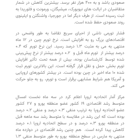
صعودی باشد و به ۴۰۰ هزار نفر برسد. بیشترین کاهش در شمار
متقاضیان در ایالت های نیویورک، میشیگان، ورمونت و فلوریدا به
ثبت رسیده است. از طرف دیگر اما در جورجیا، واشنگتن و ایلینوی
روند صعودی حفظ شده است.
فشار تورمی ناشی از احیای سریع تقاضا به طور واضحی در
اقتصادهای بزرگ رو به افزایش است. نرخ تورم چین در ١٢ ماه
منتهی به می به مثبت ۱.۳ درصد رسید. این نرخ تورم که ۰.۴
درصد بیشتر از تورم ماه قبل و ۰.۲ درصد بیشتر از نرخ پیش‌بینی
شده توسط کارشناسان بوده، بیش از همه تحت تأثیر افزایش
تورم بخش حمل و نقل قرار گرفته است. این بالاترین تورم ثبت
شده ۱۰ ماه اخیر در چین بوده است. در بیشتر کشورهای اروپایی
و آمریکا هم شرایط مشابهی برقرار است و تورم، رو به جلو حرکت
می کند.
مرکز آمار اتحادیه اروپا اعلام کرد در سه ماه نخست امسال
متوسط رشد اقتصادی ۱۹ کشور عضو منطقه یورو و ۲۷ کشور
عضو اتحادیه اروپا به ترتیب منفی ۰.۳ درصد و منفی ۰.۲ درصد
بوده است که این رشد در مقایسه با متوسط رشد سه ماهه قبل
در منطقه یورو ۰.۳ درصد و در سطح اتحادیه اروپا ۰.۱ درصد
کاهش پیدا کرده است. هم چنین رشد اقتصادی در دوازده ماه
منتهی به مارس در سطح منطقه یورو به طور متوسط منفی ۱.۳