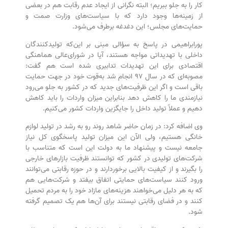
کار را به جلو ببریم؛ البته نگرانی از ایجاد عدم رقابت هم در بعضی
از زمینه‌ها وجود دارد که با سیاست‌های وزارت صمت و
حمایت‌های مجلس؛ این دغدغه برطرف می‌شود.
پورابراهیمی در پاسخ به سؤالی مبنی بر این‌که تولیدکنندگان
داخلی با تهدیداتی مواجه هستند، آیا در شورای‌عالی هماهنگی
اقتصادی برای این تهدیدات تدابیری شده است هم گفت:
مصوبه‌ای که در سال ۹۷ انجام شد به‌قوت خود در جهت حمایت
باقی است و اگر این ظرفیت‌های جدید که در کشور به جلو می‌رود
نیازمندی ما را کاهش دهد بنابراین میزان واردات را باید کاهش
دهیم و عملاً تولید داخل را جایگزین واردات کشور می‌کنیم.
وی اضافه کرد: در زمان حاضر شاهد روند رو به رشد در تولید لوازم
خانگی هستیم، ولی الآن این میزان تولید پاسخگوی کل نیاز
جامعه نیست و پیشنهاد ما به دولت این است که متناسب با
شرکت‌های تولیدی در کشور که توانستند ظرفیت بازار‌های خارجی
را بگیرند و از کیفیت بالایی برخوردارند و در حوزه رقابتی می‌توانند
ورود کنند سیاست‌های حمایتی اتفاق بیفتد و شرکت‌هایی هم
که به هر دلیل می‌خواهند هزینه‌های مازاد خود را به مردم تحمیل
کنند و در فضای رقابتی نیستند برای آن‌ها هم یک تصمیم گرفته
شود.