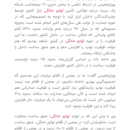
پورابراهیمی در ارتباط تلفنی با بخش خبری ۲۱ جمعه‌شب شبکه
یک سیما درباره توانایی تأمین
لوازم خانگی
بازار کشور توسط
تولیدکنندگان داخلی ابراز کرد: با توجه به تصمیم‌هایی که در
حوزه حمایت از تولید طی سال‌های اخیر انجام شده است به‌ویژه
مصوبه‌ای که در سال ۹۷ درباره عدم واردات حدود ۱۴۳۰ قلم
کالای وارداتی که امکان ساخت در داخل کشور داشت؛ ما این
ظرفیت را در حوزه
لوازم خانگی
در کشور شاهد بودیم که هم
بتواند ظرفیت تولید را افزایش دهد و هم عمق ساخت داخل را
به‌شکلی ارتقاء ببخشد.
وی ادامه داد: بر اساس گزارش‌ها، حدود ۲۵ درصد توانستند
ظرفیت ساخت را در داخل کشور افزایش دهند.
پورابراهیمی گفت: ما در بعضی از اقلام نیازمند این هستیم که
تصمیم‌گیری بهتری داشته باشیم، در بعضی از اقلام صد درصد
ظرفیت تولید پاسخگوی نیاز کشور است و ظرفیت صادراتی هم
ایجاد شده است و الآن میانگین صادرات ما سالانه حدود ۳۰۰
میلیون دلار است که به‌راحتی می‌تواند تا یک میلیارد دلار افزایش
پیدا کند و این ظرفیت وجود دارد.
وی با بیان این که در تولید
لوازم خانگی
؛ عمق ساخت متفاوت
است خاطرنشان کرد: در بعضی از اقلام لوازم خانگی، عمق ساخت
تا صد درصد، در بعضی از اقلام تا ۸۰ درصد و در بعضی از اقلام