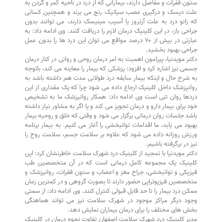
ستون فقرات و مفاصل دارند، بیمارانی که از درد در ناحیه کمر و گردن به
علت دیسک و درگیری عصب سیاتیک رنج می برند و همچنین کسانی
که زانو درد به علت آرتروز یا آسیب مینیسک دارند، می توانند بدون
جراحی باز، در این کلینیک درمان لازم را دریافت کنند. وی ادامه داد: به
عبارتی در بیش از ۷۰ درصد مواقع می توان این درد ها را بدون عمل
جراحی بهبود بخشید.
دکتر مویدنیا، پیرامون اهمیت به امر درمان روحی و روانی در کنار درمان
جسمی نیز اشاره کرد و افزود: پزشکی که بیمار را معاینه می کند، باتوجه
به شرح حال و اینکه بیمار سابقه درد طولانی مدت هم داشته باشد به
روانپزشک داخل کلینیک ارجاع داده می شود چرا که یک مقداری از این
دردها روان تنی است وی ادامه داد: همکار روانپزشک ما به تشخیص
خود برای بیمار دارو و درمان تجویز می کند و یا اگر به مشاور نیاز داشته
باشد جلسات روان درمانی برگزار می شود و وقتی که خلق و روحیه بیمار
بهبود می یابد، ما اقدامات توانبخشی را آغاز می کنیم. به بیمار برنامه
ورزش روزانه داده می شود که علاوه بر سلامت جسم، سلامت روح را
نیز در برگرفته باشیم.
دکتر مویدنیا با تمجید از کلینیک درد شهرک سلامت خاطرنشان کرد: این
کلینیک یک مجموعه کامل درمانی است که در آن متخصصین طب
فیزیکی و توانبخشی، جراح مغز و اعصاب و ستون فقرات، روانپزشک و
متخصصین فیزیوتراپی حضور دارند تا بصورت گروهی و در کمترین زمان
ممکن درد بیمار را تا حد قابل قبولی کنترل کنند. وی ادامه داد: از سمتی
وجود دیگر مراکز موجود در شهرک سلامت نیز می تواند هماهنگی
بخش های مختلف را برای درمان بیماران نمایش دهد.
مدیر کلینیک درد شهرک سلامت اصفهان تفاوت نحوه درمان در کلینیک