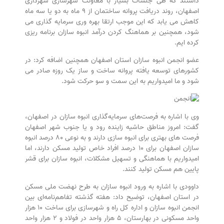
داشتند که طی جلسات بسیار با معاونت شهرسازی شهرداری
اصفهان، روند دریافت پروانه ساختمان از ۹ ماه به دو یا سه ماه
کاهش می یابد که این موجب ارتقا بهره وری سرمایه گذاری می
شود، همچنین بر هماهنگ کردن درآمد انبوه سازان برنامه ریزی
کرده ایم.
عضو انجمن انبوه سازان استان اصفهان همچنین اضافه کرد: در
کشورهای توسعه یافته پروانه ساخت و ساز یک روزه صادر می
شود و ما امیدواریم به این سمت و سو حرکت شود.
وی با اشاره به فرصت‌های سرمایه‌گذاری انبوه سازان در اصفهان،
گفت: امروز مناطق حاشیه زاینده رود و یا جنوب شهر اصفهان
فرصت های بهتری برای انبوه سازی دارند و به نوعی ۸۰ درصد انبوه
سازان اصفهان برای ۱۰ درصد افراد خاص تولید مسکن دارند، اما
امیدواریم با هماهنگی و تسهیل مشکلات، انبوه سازان برای قشر
پایین هم مسکن تولید کنند.
داوودی با اشاره به ورود انبوه سازان به طرح نهضت ملی مسکن
در استان اصفهان، توضیح داد: هفته گذشته تفاهم‌نامه‌ای بین
انجمن انبوه سازان و اداره کل راه و شهرسازی برای ساخت ۱۰ هزار
واحد مسکونی در بهارستان، ۵ هزار واحد در فولاد و ۲ هزار واحد