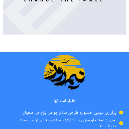
اخبار استانها
برگزاری دومین جشنواره طراحی طلا و جواهر ایران در اصفهان
ضرورت استانداردسازی با مشارکت صنایع و به دور از تصمیمات
خلق‌الساعه