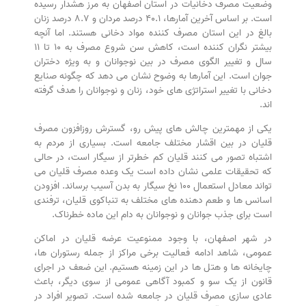
وضعیت مصرف دخانیات در استان اصفهان به مرز هشدار رسیده
است. بر اساس آخرین آمارها، ۴۰.۱ درصد مردان و ۸.۷ درصد زنان
بالغ در این استان مصرف کننده مواد دخانی هستند. اما آنچه
بیشتر نگران کننده است، کاهش سن شروع مصرف به ۱۰ تا ۱۱
سال و تغییر الگوی مصرف در بین نوجوانان و به ویژه دختران
جوان است. این آمارها به وضوح نشان می دهد که چگونه صنایع
دخانی با تغییر استراتژی های خود، زنان و نوجوانان را هدف گرفته
اند.
یکی از مهمترین چالش های پیش رو، گسترش روزافزون مصرف
قلیان در بین اقشار مختلف جامعه است. بسیاری از مردم به
اشتباه تصور می کنند قلیان کم خطرتر از سیگار است، در حالی
که تحقیقات علمی نشان داده است یک وعده مصرف قلیان می
تواند معادل استعمال ۱۰۰ نخ سیگار به بدن آسیب برساند. افزودن
اسانس ها و طعم دهنده های مختلف به تنباکوی قلیان، ترفندی
است برای جذب جوانان و نوجوانان به دام این ماده خطرناک.
در شهر اصفهان، با وجود ممنوعیت عرضه قلیان در اماکن
عمومی، شاهد ادامه فعالیت برخی مراکز از جمله رستوران ها،
چایخانه ها و هتل ها در این زمینه هستیم. این ضعف در اجرای
قانون از یک سو و کمبود آگاهی عمومی از سوی دیگر، باعث
عادی سازی مصرف قلیان در جامعه شده است. تصویر افراد در