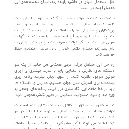
حال استعمال قلیان در حاشیه زاینده رود، نشان دهنده عمق این
معضل اجتماعی است.
صنعت دخانیات با صرف هزینه های گزاف، همواره در تلاش است
تا مصرف مواد دخانی را در فیلم ها و سریال ها عادی جلوه دهد،
ورزشکاران و سلبریتی ها را به استفاده از این محصولات ترغیب
کند و با بسته بندی های فریبنده، جوانان را جذب نماید. آنها به
خوبی می دانند که اگر بتوانند مصرف کننده را در سنین پایین به
دام بیندازند، مشتری دائمی خود را برای سالیان متمادی حفظ
خواهند کرد.
راه حل این معضل بزرگ، عزمی همگانی می طلبد. از یک سو
دستگاه های نظارتی و قضایی باید با قدرت بیشتری بر اجرای
قوانین موجود نظارت کنند. از سوی دیگر، نیازمند برنامه ریزی
بلندمدت برای آموزش نسل جوان هستیم. مدارس و دانشگاه ها
باید در خط مقدم این آگاه سازی قرار گیرند. رسانه های جمعی به
ویژه صدا و سیما مسئولیت سنگینی در تغییر نگرش عمومی دارند.
تجربه کشورهای موفق در کنترل دخانیات نشان داده است که
افزایش مالیات بر محصولات دخانی، ممنوعیت تبلیغات در هر
شکل، ایجاد فضاهای عاری از دخانیات و ارائه خدمات مشاوره ای
ترک اعتیاد می تواند تأثیر چشمگیری در کاهش مصرف داشته